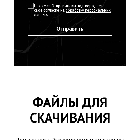
СКАЧИВАНИЯ
Нажимая Отправить вы подтверждаете
свое согласие на
обработку персональных
данных
.
Приглашаем Вас ознакомиться с нашей
презентацией и сертификатами
Отправить
Презентация
ramonsoler.
Cертификат
ramonsoler.
Каталог
ramonsoler.