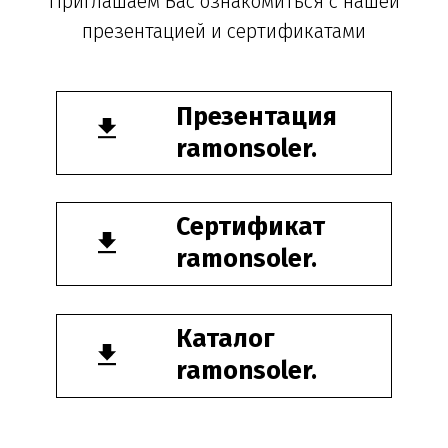
Санкт-Петербург, DESIGN DISTRICT DAA,
Красногвардейская пл., 3, пом. Е4-120,
4-й этаж
пн-пт 9-18; сб, вс - выходные дни
+7 (921) 330-13-13
+7 (812) 577-77-00
Мы ВКонтакте
Информация и цены, представленные на
сайте, являются справочными и не
являются публичной офертой.