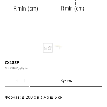
CX188F
SKU:
CX188F_uplighter
Купить
Формат: д 200 x в 3,4 x ш 3 см