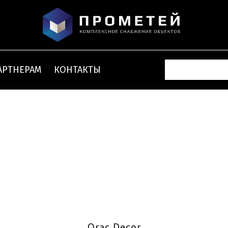
АРТНЕРАМ
КОНТАКТЫ
3D стеновые
Молдинги
Скрытое освещен
панели
Orac Decor