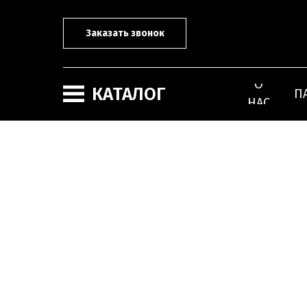
Заказать звонок
О
КАТАЛОГ
П
НАС
Карнизы
Плинтусы