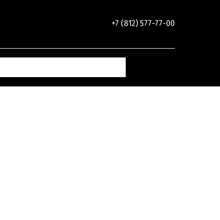
+7 (812) 577-77-00
Декоративные
Клеи
ие
элементы
и инструменты