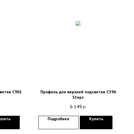
ветки C901
Профиль для верхней подсветки C396
Steps
6 149
р.
упить
Подробнее
Купить