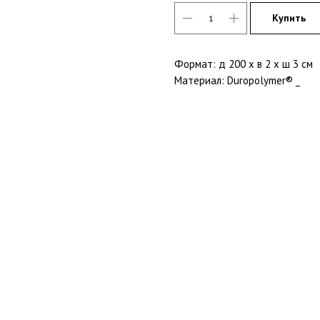
Купить
Формат: д 200 x в 2 x ш 3 см
Материал: Duropolymer® _