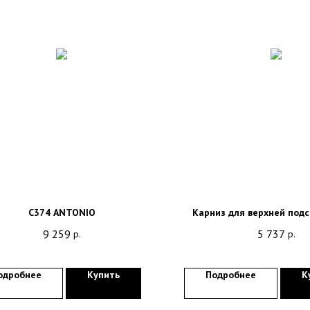
C374 ANTONIO
Карниз для верхней подс
9 259
5 737
р.
р.
одробнее
Купить
Подробнее
К