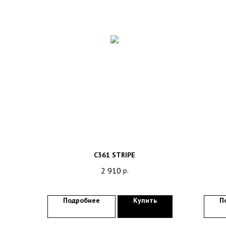
C361 STRIPE
2 910
р.
Подробнее
Купить
П