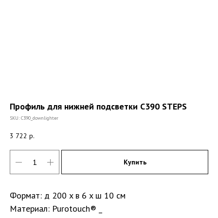
Профиль для нижней подсветки C390 STEPS
SKU:
C390_downlighter
3 722
р.
Купить
Формат: д 200 x в 6 x ш 10 см
Материал: Purotouch® _