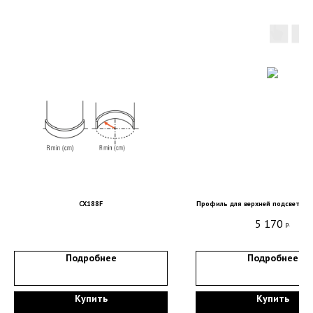
CX188F
Профиль для верхней подсветки 
Санкт-Петербург, DESIGN DISTRICT DAA,
5 170
Красногвардейская пл., 3, пом. Е4-120,
р.
4-й этаж
Подробнее
Подробнее
пн-пт 9-18; сб, вс - выходные дни
+7 (921) 330-13-13
+7 (812) 577-77-00
Купить
Купить