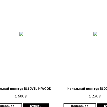
льный плинтус B110V1L HIWOOD
Напольный плинтус B10
1 600
1 230
р.
р.
одробнее
Купить
Подробнее
К