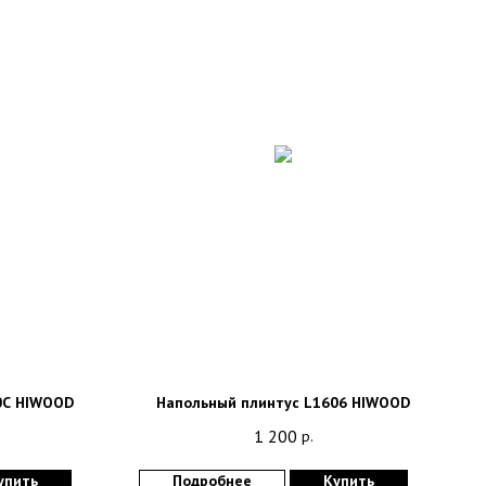
0C HIWOOD
Напольный плинтус L1606 HIWOOD
1 200
р.
упить
Подробнее
Купить