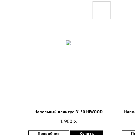
Напольный плинтус B150 HIWOOD
Напо
1 900
р.
Подробнее
Купить
П