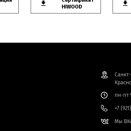
ация
Сертификат
HIWOOD
Санкт-
Красно
пн-пт 
+7 (921
Мы ВК