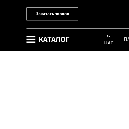
Заказать звонок
О
КАТАЛОГ
П
НАС
Панели из фитополимера
Карнизы и профили
и финишные молдинги
под подсветку
для панелей