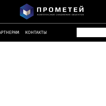
АРТНЕРАМ
КОНТАКТЫ
Напольный плинтус
и декорированный
Молдинги
плинтус
и углы
из фитополимера