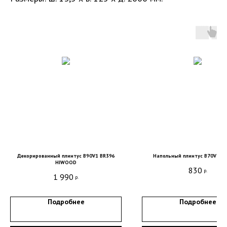
Декорированный плинтус B90V1 BR396
Напольный плинтус B70V2 
HIWOOD
Санкт-Петербург, DESIGN DISTRICT DAA,
830
р.
Красногвардейская пл., 3, пом. Е4-120,
1 990
р.
4-й этаж
пн-пт 9-18; сб, вс - выходные дни
Подробнее
Подробнее
+7 (921) 330-13-13
+7 (812) 577-77-00