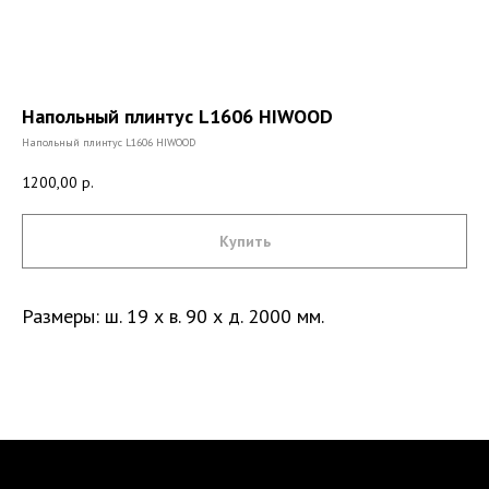
Напольный плинтус L1606 HIWOOD
Напольный плинтус L1606 HIWOOD
1200,00
р.
Купить
Размеры: ш. 19 х в. 90 х д. 2000 мм.
Санкт-Петербург, DESIGN DISTRICT DAA,
Красногвардейская пл., 3, пом. Е4-120,
4-й этаж
пн-пт 9-18; сб, вс - выходные дни