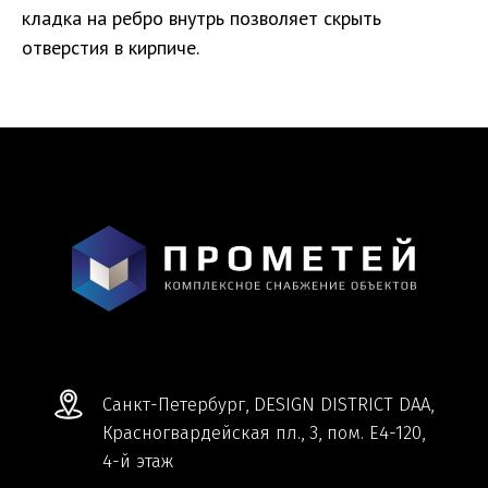
Санкт-Петербург, DESIGN DISTRICT DAA,
кладка на ребро внутрь позволяет скрыть
Красногвардейская пл., 3, пом. Е4-120,
отверстия в кирпиче.
4-й этаж
пн-пт 9-18; сб, вс - выходные дни
+7 (921) 330-13-13
+7 (812) 577-77-00
Мы ВКонтакте
Информация и цены, представленные на
сайте, являются справочными и не
являются публичной офертой.
Обработка персональных данных
Сделано в
Студии Якуббо
и
Плюсы