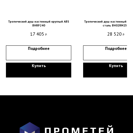
Санкт-Петербург, DESIGN DISTRICT DAA,
Красногвардейская пл., 3, пом. Е4-120,
4-й этаж
Тропический душ настенный круглый ABS
Тропический душ настенный круг
BHRP240
сталь BH02RM250
пн-пт 9-18; сб, вс - выходные дни
17 405
28 520
р.
р.
+7 (921) 330-13-13
+7 (812) 577-77-00
Подробнее
Подробнее
Мы ВКонтакте
Купить
Купить
Информация и цены, представленные на
сайте, являются справочными и не
являются публичной офертой.
Обработка персональных данных
Сделано в
Студии Якуббо
и
Плюсы