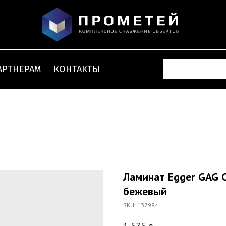
АРТНЕРАМ
КОНТАКТЫ
Ламинат Egger GAG 
бежевый
SKU:
137984
1 575
р.