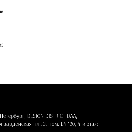
ие
!
М5
Петербург, DESIGN DISTRICT DAA,
гвардейская пл., 3, пом. Е4-120, 4-й этаж