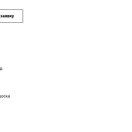
 заявку
ый
доска