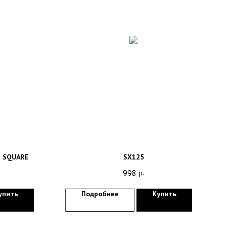
F SQUARE
SX125
998
р.
упить
Подробнее
Купить