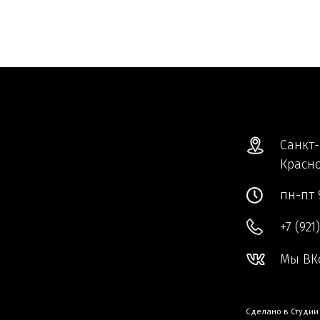
Санкт-
Красно
пн-пт 
+7 (921
Мы ВК
Сделано в
Студии