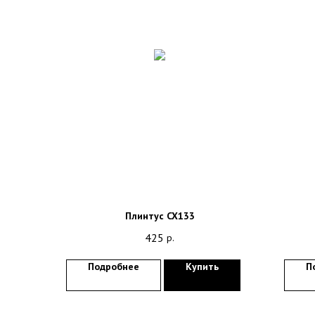
Плинтус CX133
425
р.
Подробнее
Купить
П