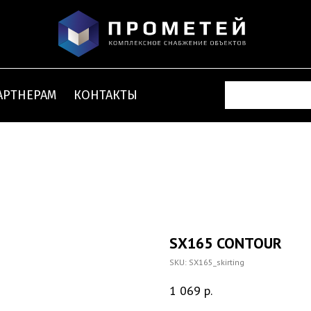
АРТНЕРАМ
КОНТАКТЫ
SX165 CONTOUR
SKU:
SX165_skirting
1 069
р.