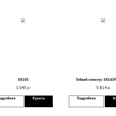
SX105
Гибкий плинтус SX163
1 045
5 814
р.
р.
одробнее
Купить
Подробнее
К