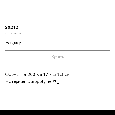
SX212
SX212_skirting
2943,00
р.
Купить
Формат: д 200 x в 17 x ш 1,3 см
Материал: Duropolymer® _
Санкт-Петербург, DESIGN DISTRICT DAA,
Красногвардейская пл., 3, пом. Е4-120,
4-й этаж
пн-пт 9-18; сб, вс - выходные дни