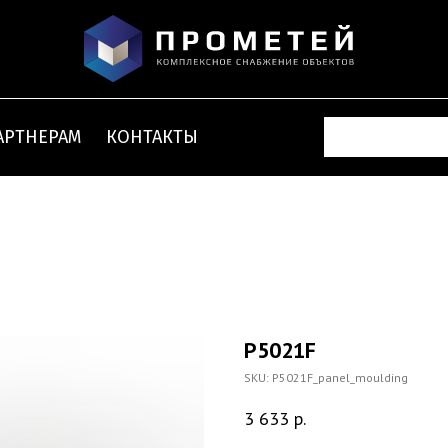
АРТНЕРАМ
КОНТАКТЫ
P5021F
SKU:
P5021F_panel_moulding
3 633
р.