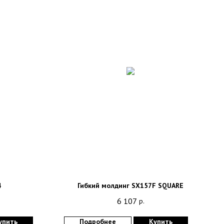
4
Гибкий молдинг SX157F SQUARE
6 107
р.
упить
Подробнее
Купить