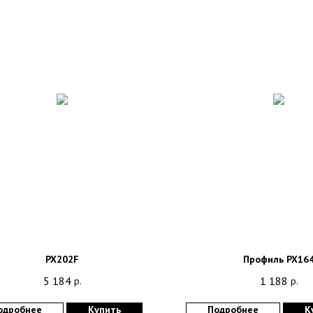
PX202F
Профиль PX16
5 184
1 188
р.
р.
одробнее
Купить
Подробнее
К