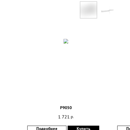
P9050
1 721
р.
Подробнее
Купить
П