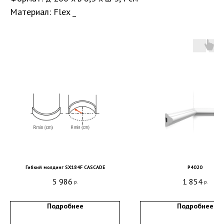
Материал: Flex _
Санкт-Петербург, DESIGN DISTRICT DAA,
Гибкий молдинг SX184F CASCADE
P4020
Красногвардейская пл., 3, пом. Е4-120,
5 986
1 854
р.
р.
4-й этаж
пн-пт 9-18; сб, вс - выходные дни
Подробнее
Подробнее
+7 (921) 330-13-13
+7 (812) 577-77-00