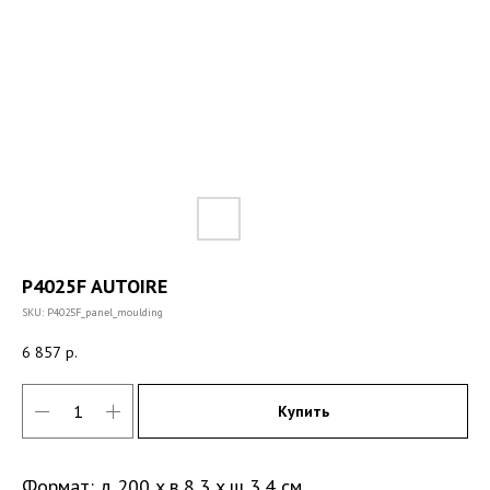
P4025F AUTOIRE
SKU:
P4025F_panel_moulding
6 857
р.
Купить
Формат: д 200 x в 8,3 x ш 3,4 см