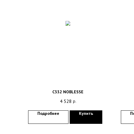
C332 NOBLESSE
4 528
р.
Подробнее
Купить
П