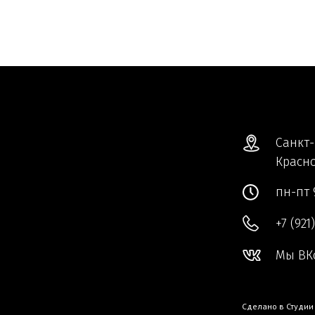
Санкт-
Красно
пн-пт 
+7 (921
Мы ВК
Сделано в
Студии