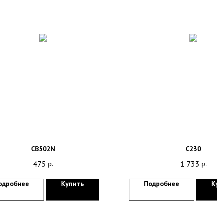
CB502N
C230
475
1 733
р.
р.
одробнее
Купить
Подробнее
К