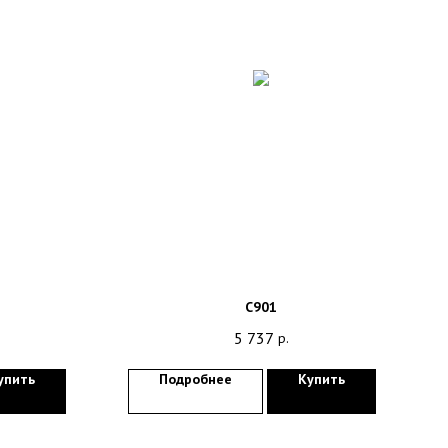
C901
5 737
р.
упить
Подробнее
Купить