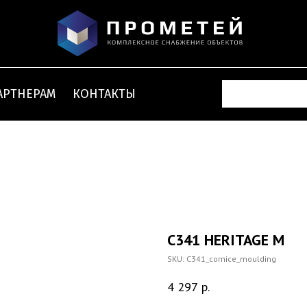
АРТНЕРАМ
КОНТАКТЫ
C341 HERITAGE M
SKU:
C341_cornice_moulding
4 297
р.