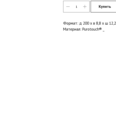
Купить
Формат: д 200 x в 8,8 x ш 12,2
Материал: Purotouch® _