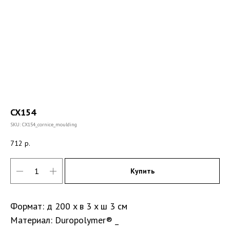
CX154
SKU:
CX154_cornice_moulding
712
р.
Купить
Формат: д 200 x в 3 x ш 3 см
Материал: Duropolymer® _