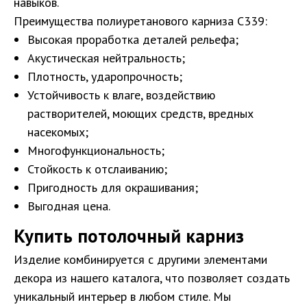
навыков.
Преимущества полиуретанового карниза С339:
Высокая проработка деталей рельефа;
Акустическая нейтральность;
Плотность, ударопрочность;
Устойчивость к влаге, воздействию
растворителей, моющих средств, вредных
насекомых;
Санкт-Петербург, DESIGN DISTRICT DAA,
Красногвардейская пл., 3, пом. Е4-120,
Многофункциональность;
4-й этаж
Стойкость к отслаиванию;
пн-пт 9-18; сб, вс - выходные дни
Пригодность для окрашивания;
Выгодная цена.
+7 (921) 330-13-13
+7 (812) 577-77-00
Купить потолочный карниз
Мы ВКонтакте
Изделие комбинируется с другими элементами
Информация и цены, представленные на
декора из нашего каталога, что позволяет создать
сайте, являются справочными и не
уникальный интерьер в любом стиле. Мы
являются публичной офертой.