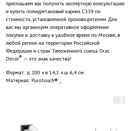
приглашаем вас получить экспертную консультацию
и купить полиуретановый карниз С339 по
Обработка персональных данных
Сделано в
Студии Якуббо
и
Плюсы
стоимости, установленной производителем. Для
вас мы организуем оперативное оформление
покупки и доставку в удобное время по Москве, в
любой регион на территории Российской
Федерации и стран Таможенного союза. Orac
®
Decor
— это знак качества!
Формат: д 200 x в 14,1 x ш 6,4 см
Материал: Purotouch® _