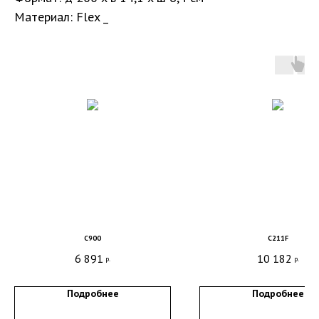
Материал: Flex _
Санкт-Петербург, DESIGN DISTRICT DAA,
C900
C211F
Красногвардейская пл., 3, пом. Е4-120,
6 891
10 182
р.
р.
4-й этаж
пн-пт 9-18; сб, вс - выходные дни
Подробнее
Подробнее
+7 (921) 330-13-13
+7 (812) 577-77-00