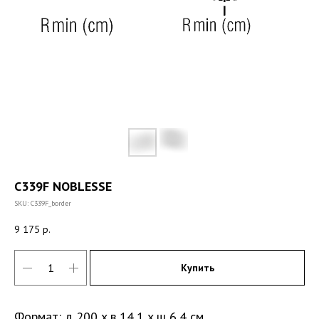
C339F NOBLESSE
SKU:
C339F_border
9 175
р.
Купить
Формат: д 200 x в 14,1 x ш 6,4 см