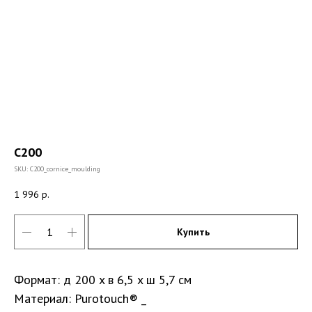
C200
SKU:
C200_cornice_moulding
1 996
р.
Купить
Формат: д 200 x в 6,5 x ш 5,7 см
Материал: Purotouch® _