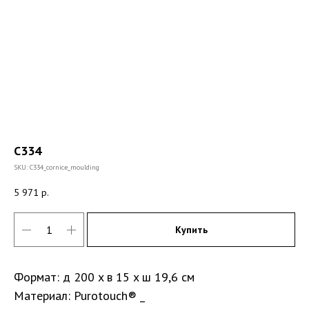
C334
SKU:
C334_cornice_moulding
5 971
р.
Купить
Формат: д 200 x в 15 x ш 19,6 см
Материал: Purotouch® _