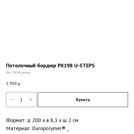
Потолочный бордюр PX198 U-STEPS
SKU:
PX198_border
1 950
р.
Купить
Формат: д 200 x в 8,3 x ш 2 см
Материал: Duropolymer® _