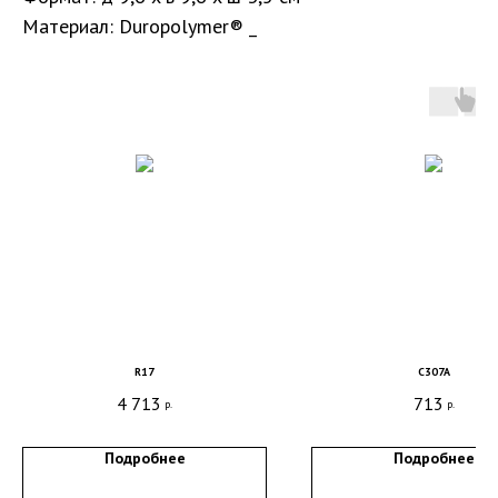
Материал: Duropolymer® _
Санкт-Петербург, DESIGN DISTRICT DAA,
R17
C307A
Красногвардейская пл., 3, пом. Е4-120,
4 713
713
р.
р.
4-й этаж
пн-пт 9-18; сб, вс - выходные дни
Подробнее
Подробнее
+7 (921) 330-13-13
+7 (812) 577-77-00