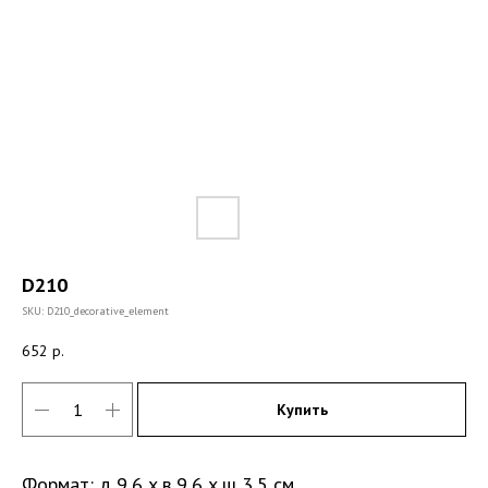
D210
SKU:
D210_decorative_element
652
р.
Купить
Формат: д 9,6 x в 9,6 x ш 3,5 см