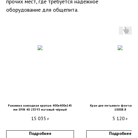
прочих мест, где требуется надежное
оборудование для общепита.
Раковина накладная круглая 400x400x145
Кран для питьевого фонтана с
Санкт-Петербург, DESIGN DISTRICT DAA,
мм SPIN 40 23593 матовый чёрный
10008.B
Красногвардейская пл., 3, пом. Е4-120,
15 035
5 120
4-й этаж
р.
р.
пн-пт 9-18; сб, вс - выходные дни
Подробнее
Подробнее