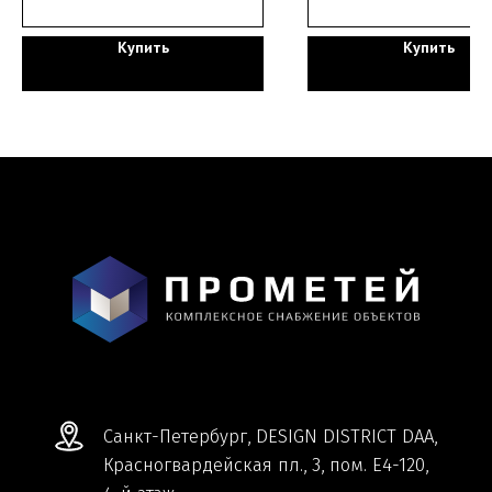
+7 (921) 330-13-13
+7 (812) 577-77-00
Купить
Купить
Мы ВКонтакте
Информация и цены, представленные на
сайте, являются справочными и не
являются публичной офертой.
Обработка персональных данных
Сделано в
Студии Якуббо
и
Плюсы