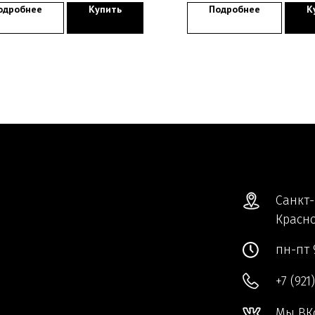
одробнее
Купить
Подробнее
К
Санкт-
Красно
пн-пт 
+7 (921
Мы ВК