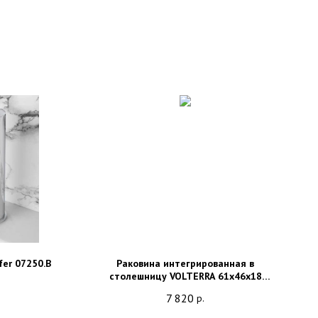
er 07250.B
Раковина интегрированная в
столешницу VOLTERRA 61х46x18
EV.061.C белая глянцевая
7 820
р.