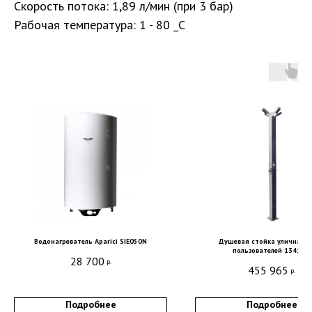
Скорость потока: 1,89 л/мин (при 3 бар)
Рабочая температура: 1 - 80 _C
Санкт-Петербург, DESIGN DISTRICT DAA,
Красногвардейская пл., 3, пом. Е4-120,
4-й этаж
пн-пт 9-18; сб, вс - выходные дни
+7 (921) 330-13-13
+7 (812) 577-77-00
Мы ВКонтакте
Информация и цены, представленные на
сайте, являются справочными и не
являются публичной офертой.
Водонагреватель Aparici SIE050N
Душевая стойка уличная д
пользователей 13417.B
28 700
р.
455 965
Обработка персональных данных
р.
Сделано в
Студии Якуббо
и
Плюсы
Подробнее
Подробнее