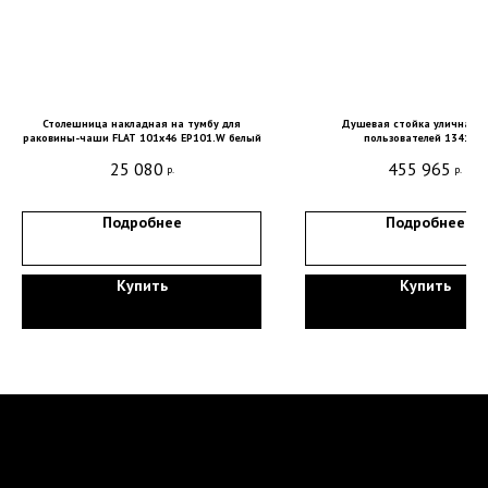
Санкт-Петербург, DESIGN DISTRICT DAA,
Красногвардейская пл., 3, пом. Е4-120,
4-й этаж
Столешница накладная на тумбу для
Душевая стойка уличная д
пн-пт 9-18; сб, вс - выходные дни
раковины-чаши FLAT 101x46 EP101.W белый
пользователей 13417.B
25 080
455 965
р.
р.
+7 (921) 330-13-13
+7 (812) 577-77-00
Подробнее
Подробнее
Мы ВКонтакте
Информация и цены, представленные на
Купить
Купить
сайте, являются справочными и не
являются публичной офертой.
Обработка персональных данных
Сделано в
Студии Якуббо
и
Плюсы