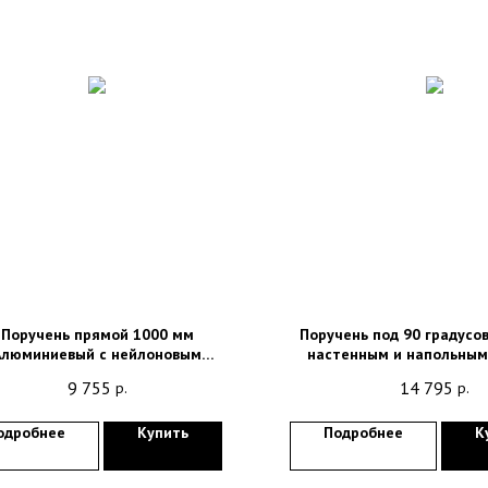
Поручень прямой 1000 мм
Поручень под 90 градусо
Алюминиевый с нейлоновым
настенным и напольным
покрытием 15054.100.N36
опоры 15198.S
9 755
14 795
р.
р.
одробнее
Купить
Подробнее
К