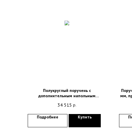
Полукруглый поручень с
Поруч
дополнительным напольным
мм, п
креплением 15064.S
34 515
р.
Подробнее
Купить
П