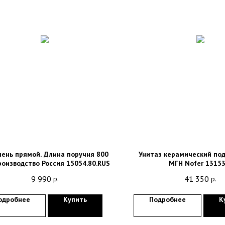
ень прямой. Длина поручня 800
Унитаз керамический под
роизводство Россия 15054.80.RUS
МГН Nofer 13153
9 990
41 350
р.
р.
одробнее
Купить
Подробнее
К