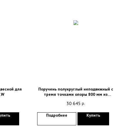
весной для
Поручень полукруглый неподвижный с
.W
тремя точками опоры 800 мм из
аллюминия покрытый нейлоном
30 645
р.
15047.80.NBA
упить
Подробнее
Купить