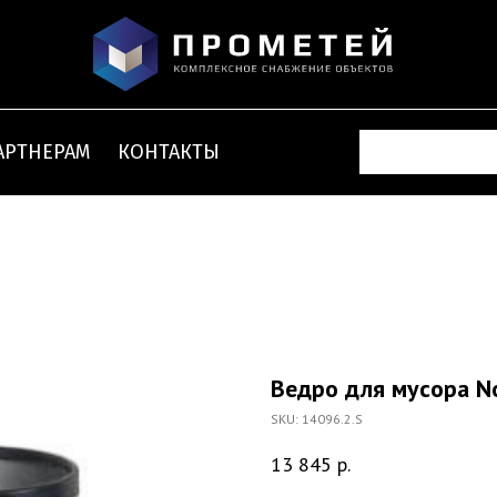
АРТНЕРАМ
КОНТАКТЫ
Ведро для мусора No
SKU:
14096.2.S
13 845
р.