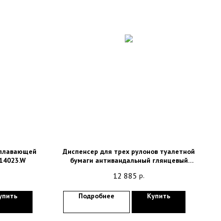
 плавающей
Диспенсер для трех рулонов туалетной
14023.W
бумаги антивандальный глянцевый
Nofer 05100.B
12 885
р.
упить
Подробнее
Купить