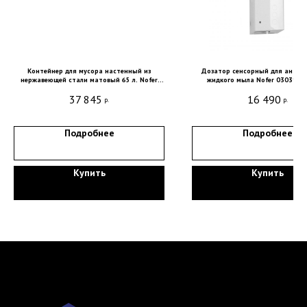
Санкт-Петербург, DESIGN DISTRICT DAA,
Красногвардейская пл., 3, пом. Е4-120,
4-й этаж
Контейнер для мусора настенный из
Дозатор сенсорный для антисе
нержавеющей стали матовый 65 л. Nofer
жидкого мыла Nofer 03039.W
пн-пт 9-18; сб, вс - выходные дни
EVO 14077.65.EVO.RUS производство Россия
37 845
16 490
р.
р.
+7 (921) 330-13-13
+7 (812) 577-77-00
Подробнее
Подробнее
Мы ВКонтакте
Купить
Купить
Информация и цены, представленные на
сайте, являются справочными и не
являются публичной офертой.
Обработка персональных данных
Сделано в
Студии Якуббо
и
Плюсы