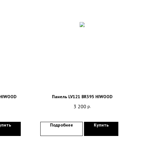
 HIWOOD
Панель LV121 BR395 HIWOOD
3 200
р.
упить
Подробнее
Купить