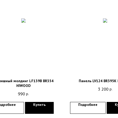
ишный молдинг LF139B BR354
Панель LV124 BR395K
HIWOOD
3 200
р.
990
р.
одробнее
Купить
Подробнее
К