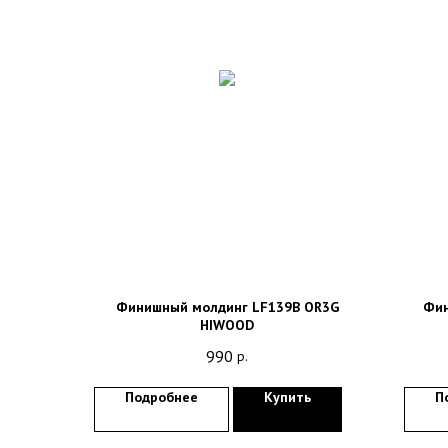
Финишный молдинг LF139B OR3G
Фин
HIWOOD
990
р.
Подробнее
Купить
П