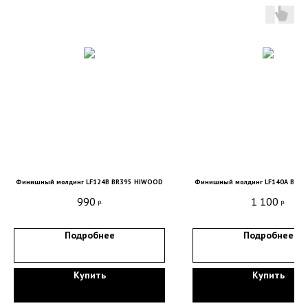
Финишный молдинг LF124B BR395 HIWOOD
Финишный молдинг LF140A BR4
Санкт-Петербург, DESIGN DISTRICT DAA,
990
1 100
р.
р.
Красногвардейская пл., 3, пом. Е4-120,
4-й этаж
Подробнее
Подробнее
пн-пт 9-18; сб, вс - выходные дни
+7 (921) 330-13-13
+7 (812) 577-77-00
Купить
Купить
Мы ВКонтакте