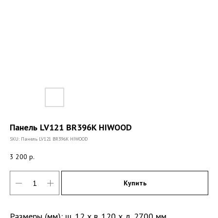
Панель LV121 BR396K HIWOOD
SKU:
Панель LV121 BR396K HIWOOD
3 200
р.
Купить
Размеры (мм): ш. 12 х в. 120 х д. 2700 мм.