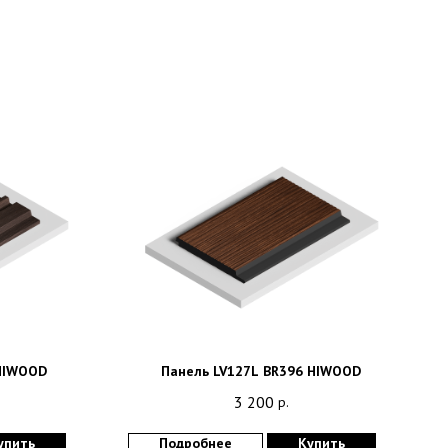
 HIWOOD
Панель LV127L BR396 HIWOOD
3 200
р.
упить
Подробнее
Купить