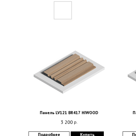
Панель LV121 BR417 HIWOOD
П
3 200
р.
Подробнее
Купить
П