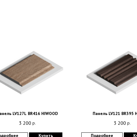
анель LV127L BR416 HIWOOD
Панель LV121 BR395
3 200
3 200
р.
р.
одробнее
Купить
Подробнее
К