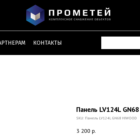
АРТНЕРАМ
КОНТАКТЫ
Панель LV124L GN6
SKU:
Панель LV124L GN68 HIWOOD
3 200
р.