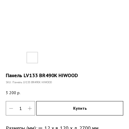
Панель LV133 BR490K HIWOOD
SKU:
Панель LV133 BR490K HIWOOD
3 200
р.
Купить
Размеры (мм): ш. 12 х в. 120 х д. 2700 мм.