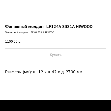
Финишный молдинг LF124A S381A HIWOOD
Финишный молдинг LF124A S381A HIWOOD
1100,00
р.
Купить
Размеры (мм): ш. 12 х в. 42 х д. 2700 мм.
Санкт-Петербург, DESIGN DISTRICT DAA,
Красногвардейская пл., 3, пом. Е4-120,
4-й этаж
пн-пт 9-18; сб, вс - выходные дни