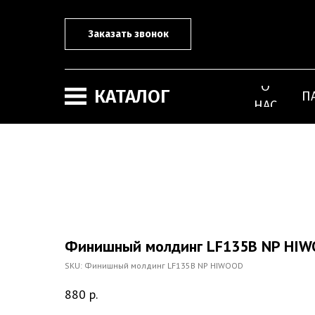
Заказать звонок
О
КАТАЛОГ
П
НАС
Финишный молдинг LF135B NP HI
SKU:
Финишный молдинг LF135B NP HIWOOD
880
р.