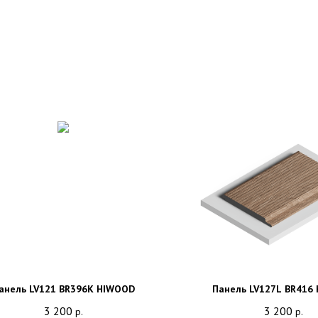
анель LV121 BR396K HIWOOD
Панель LV127L BR416
3 200
3 200
р.
р.