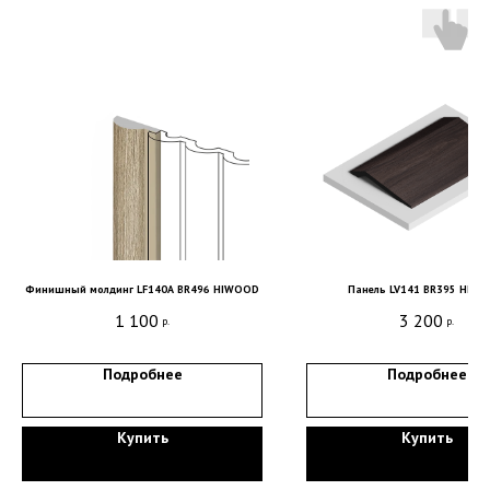
Финишный молдинг LF140A BR496 HIWOOD
Панель LV141 BR395 HIW
Санкт-Петербург, DESIGN DISTRICT DAA,
1 100
3 200
р.
р.
Красногвардейская пл., 3, пом. Е4-120,
4-й этаж
Подробнее
Подробнее
пн-пт 9-18; сб, вс - выходные дни
+7 (921) 330-13-13
+7 (812) 577-77-00
Купить
Купить
Мы ВКонтакте