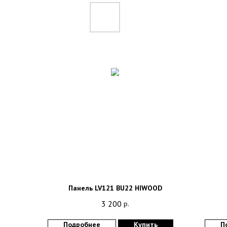
Панель LV121 BU22 HIWOOD
3 200
р.
Подробнее
Купить
П