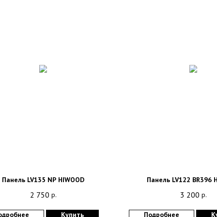
Панель LV135 NP HIWOOD
Панель LV122 BR396
2 750
3 200
р.
р.
одробнее
Купить
Подробнее
К