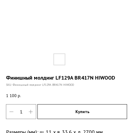
Финишный молдинг LF129A BR417N HIWOOD
SKU:
Финишный молдинг LF129A BR417N HIWOOD
1 100
р.
Купить
Размеры (мм): ш. 11 х в. 33,6 х д. 2700 мм.