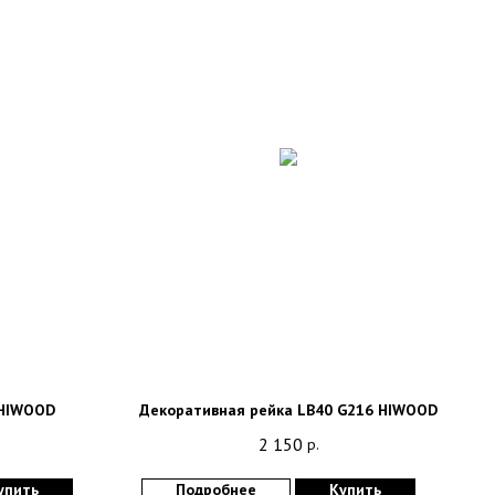
 HIWOOD
Декоративная рейка LB40 G216 HIWOOD
2 150
р.
упить
Подробнее
Купить