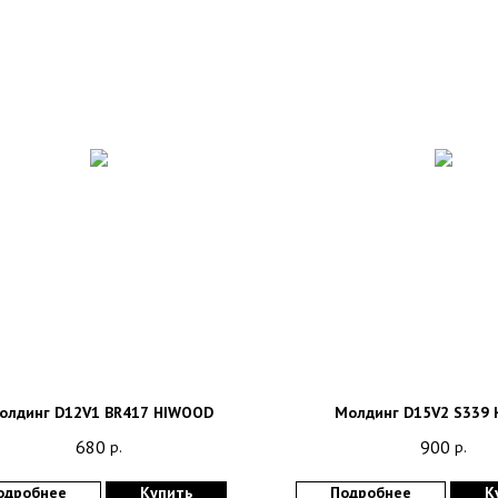
олдинг D12V1 BR417 HIWOOD
Молдинг D15V2 S339
680
900
р.
р.
одробнее
Купить
Подробнее
К