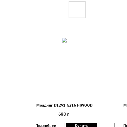
Молдинг D12V1 G216 HIWOOD
М
680
р.
Подробнее
Купить
П