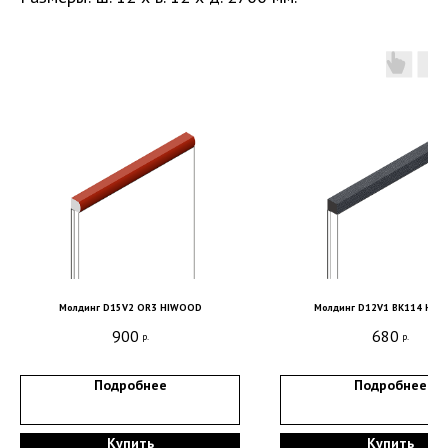
Молдинг D15V2 OR3 HIWOOD
Молдинг D12V1 BK114 HI
Санкт-Петербург, DESIGN DISTRICT DAA,
Красногвардейская пл., 3, пом. Е4-120,
900
680
р.
р.
4-й этаж
Подробнее
Подробнее
пн-пт 9-18; сб, вс - выходные дни
+7 (921) 330-13-13
+7 (812) 577-77-00
Купить
Купить