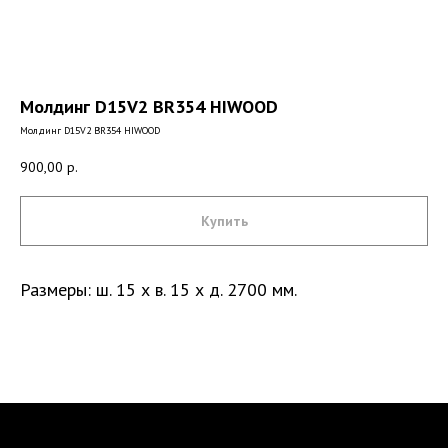
Молдинг D15V2 BR354 HIWOOD
Молдинг D15V2 BR354 HIWOOD
900,00
р.
Купить
Размеры: ш. 15 х в. 15 х д. 2700 мм.
Санкт-Петербург, DESIGN DISTRICT DAA,
Красногвардейская пл., 3, пом. Е4-120,
4-й этаж
пн-пт 9-18; сб, вс - выходные дни