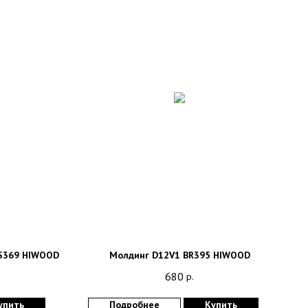
 S369 HIWOOD
Молдинг D12V1 BR395 HIWOOD
680
р.
упить
Подробнее
Купить