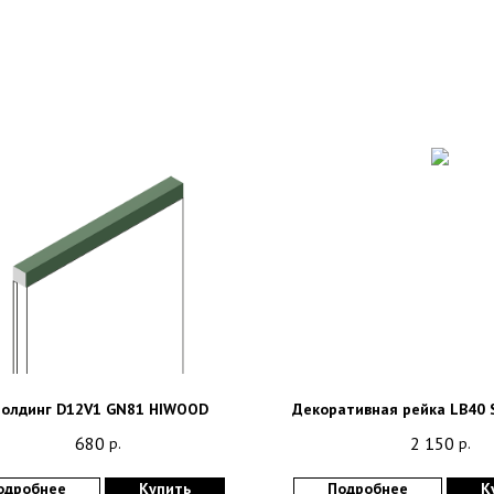
олдинг D12V1 GN81 HIWOOD
Декоративная рейка LB40
680
2 150
р.
р.
одробнее
Купить
Подробнее
К