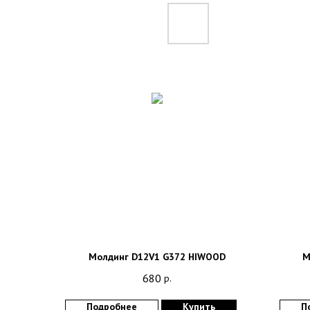
Молдинг D12V1 G372 HIWOOD
М
680
р.
Подробнее
Купить
П