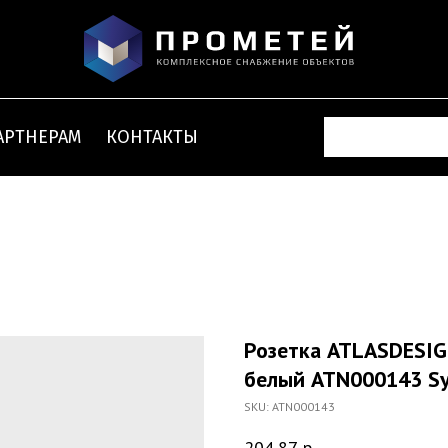
АРТНЕРАМ
КОНТАКТЫ
Розетка ATLASDESIG
белый ATN000143 Sys
SKU:
ATN000143
204,87
р.