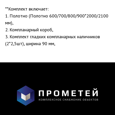
**Комплект включает:
1. Полотно (Полотно 600/700/800/900*2000/2100
мм),
Санкт-Петербург, DESIGN DISTRICT DAA,
2. Компланарный короб,
Красногвардейская пл., 3, пом. Е4-120,
4-й этаж
3. Комплект гладких компланарных наличников
(2*2,5шт), ширина 90 мм,
пн-пт 9-18; сб, вс - выходные дни
+7 (921) 330-13-13
+7 (812) 577-77-00
Мы ВКонтакте
Информация и цены, представленные на
сайте, являются справочными и не
являются публичной офертой.
Обработка персональных данных
Сделано в
Студии Якуббо
и
Плюсы